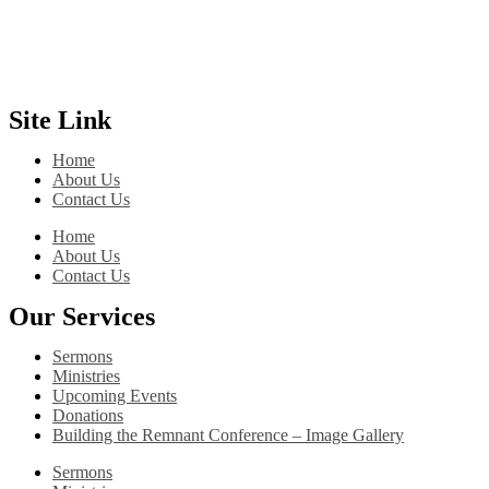
Site Link
Home
About Us
Contact Us
Home
About Us
Contact Us
Our Services
Sermons
Ministries
Upcoming Events
Donations
Building the Remnant Conference – Image Gallery
Sermons