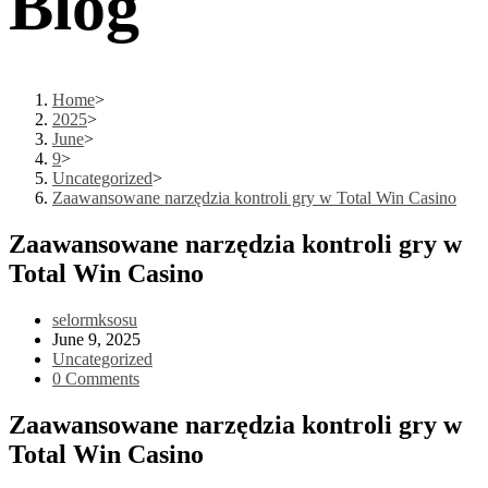
Blog
Home
>
2025
>
June
>
9
>
Uncategorized
>
Zaawansowane narzędzia kontroli gry w Total Win Casino
Zaawansowane narzędzia kontroli gry w
Total Win Casino
Post
selormksosu
author:
Post
June 9, 2025
published:
Post
Uncategorized
category:
Post
0 Comments
comments:
Zaawansowane narzędzia kontroli gry w
Total Win Casino