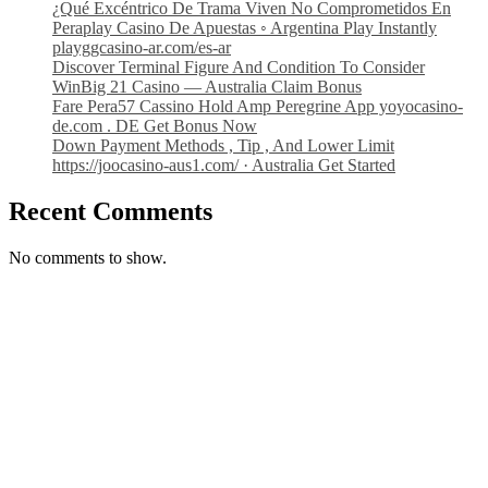
¿Qué Excéntrico De Trama Viven No Comprometidos En
Peraplay Casino De Apuestas ◦ Argentina Play Instantly
playggcasino-ar.com/es-ar
Discover Terminal Figure And Condition To Consider
WinBig 21 Casino — Australia Claim Bonus
Fare Pera57 Cassino Hold Amp Peregrine App yoyocasino-
de.com . DE Get Bonus Now
Down Payment Methods , Tip , And Lower Limit
https://joocasino-aus1.com/ · Australia Get Started
Recent Comments
No comments to show.