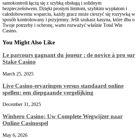
samokontroli łączą się z szybką obsługą i solidnym
bezpieczeństwem. Dzięki prostym limitom, szybkim wypłatom i
całodobowemu wsparciu, każdy gracz może cieszyć się rozrywką w
sposób kontrolowany i przyjemny. Jeśli szukasz kasyna, które dba o
Twoje potrzeby i ochronę, warto rozważyć właśnie Total Win
Casino.
You Might Also Like
Le parcours gagnant du joueur : de novice à pro sur
Stake Casino
March 25, 2025
Live Casino-ervaringen versus standaard online
spellen: een diepgaande vergelijking
December 31, 2025
Winhero Casino: Uw Complete Wegwijzer naar
Online Casinospel
May 6, 2026