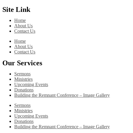
Site Link
Home
About Us
Contact Us
Home
About Us
Contact Us
Our Services
Sermons
Ministries
Upcoming Events
Donations
Building the Remnant Conference – Image Gallery
Sermons
Ministries
Upcoming Events
Donations
Building the Remnant Conference – Image Gallery