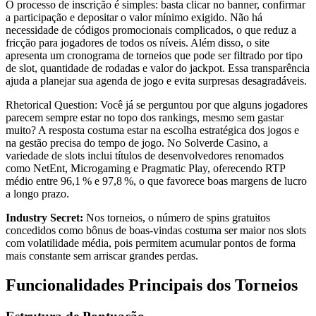
O processo de inscrição é simples: basta clicar no banner, confirmar
a participação e depositar o valor mínimo exigido. Não há
necessidade de códigos promocionais complicados, o que reduz a
fricção para jogadores de todos os níveis. Além disso, o site
apresenta um cronograma de torneios que pode ser filtrado por tipo
de slot, quantidade de rodadas e valor do jackpot. Essa transparência
ajuda a planejar sua agenda de jogo e evita surpresas desagradáveis.
Rhetorical Question: Você já se perguntou por que alguns jogadores
parecem sempre estar no topo dos rankings, mesmo sem gastar
muito? A resposta costuma estar na escolha estratégica dos jogos e
na gestão precisa do tempo de jogo. No Solverde Casino, a
variedade de slots inclui títulos de desenvolvedores renomados
como NetEnt, Microgaming e Pragmatic Play, oferecendo RTP
médio entre 96,1 % e 97,8 %, o que favorece boas margens de lucro
a longo prazo.
Industry Secret:
Nos torneios, o número de spins gratuitos
concedidos como bônus de boas‑vindas costuma ser maior nos slots
com volatilidade média, pois permitem acumular pontos de forma
mais constante sem arriscar grandes perdas.
Funcionalidades Principais dos Torneios