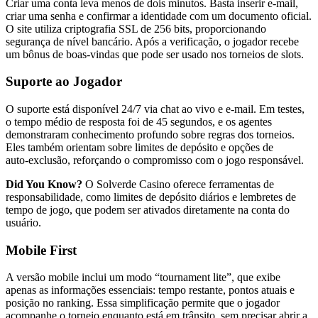
Criar uma conta leva menos de dois minutos. Basta inserir e‑mail,
criar uma senha e confirmar a identidade com um documento oficial.
O site utiliza criptografia SSL de 256 bits, proporcionando
segurança de nível bancário. Após a verificação, o jogador recebe
um bônus de boas‑vindas que pode ser usado nos torneios de slots.
Suporte ao Jogador
O suporte está disponível 24/7 via chat ao vivo e e‑mail. Em testes,
o tempo médio de resposta foi de 45 segundos, e os agentes
demonstraram conhecimento profundo sobre regras dos torneios.
Eles também orientam sobre limites de depósito e opções de
auto‑exclusão, reforçando o compromisso com o jogo responsável.
Did You Know?
O Solverde Casino oferece ferramentas de
responsabilidade, como limites de depósito diários e lembretes de
tempo de jogo, que podem ser ativados diretamente na conta do
usuário.
Mobile First
A versão mobile inclui um modo “tournament lite”, que exibe
apenas as informações essenciais: tempo restante, pontos atuais e
posição no ranking. Essa simplificação permite que o jogador
acompanhe o torneio enquanto está em trânsito, sem precisar abrir a