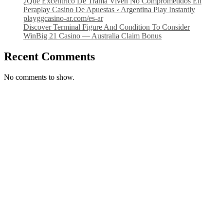
¿Qué Excéntrico De Trama Viven No Comprometidos En
Peraplay Casino De Apuestas ◦ Argentina Play Instantly
playggcasino-ar.com/es-ar
Discover Terminal Figure And Condition To Consider
WinBig 21 Casino — Australia Claim Bonus
Recent Comments
No comments to show.