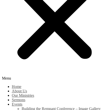
Menu
Home
About Us
Our Ministries
Sermons
Events
Building the Remnant Conference – Image Gallery