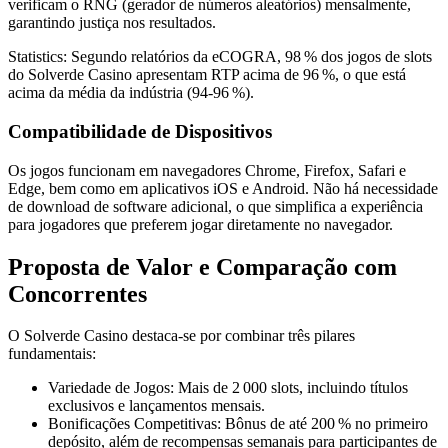
verificam o RNG (gerador de números aleatórios) mensalmente,
garantindo justiça nos resultados.
Statistics: Segundo relatórios da eCOGRA, 98 % dos jogos de slots
do Solverde Casino apresentam RTP acima de 96 %, o que está
acima da média da indústria (94‑96 %).
Compatibilidade de Dispositivos
Os jogos funcionam em navegadores Chrome, Firefox, Safari e
Edge, bem como em aplicativos iOS e Android. Não há necessidade
de download de software adicional, o que simplifica a experiência
para jogadores que preferem jogar diretamente no navegador.
Proposta de Valor e Comparação com
Concorrentes
O Solverde Casino destaca‑se por combinar três pilares
fundamentais:
Variedade de Jogos: Mais de 2 000 slots, incluindo títulos
exclusivos e lançamentos mensais.
Bonificações Competitivas: Bônus de até 200 % no primeiro
depósito, além de recompensas semanais para participantes de