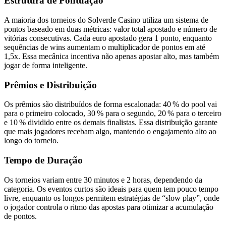
Estrutura de Pontuação
A maioria dos torneios do Solverde Casino utiliza um sistema de
pontos baseado em duas métricas: valor total apostado e número de
vitórias consecutivas. Cada euro apostado gera 1 ponto, enquanto
sequências de wins aumentam o multiplicador de pontos em até
1,5x. Essa mecânica incentiva não apenas apostar alto, mas também
jogar de forma inteligente.
Prêmios e Distribuição
Os prêmios são distribuídos de forma escalonada: 40 % do pool vai
para o primeiro colocado, 30 % para o segundo, 20 % para o terceiro
e 10 % dividido entre os demais finalistas. Essa distribuição garante
que mais jogadores recebam algo, mantendo o engajamento alto ao
longo do torneio.
Tempo de Duração
Os torneios variam entre 30 minutos e 2 horas, dependendo da
categoria. Os eventos curtos são ideais para quem tem pouco tempo
livre, enquanto os longos permitem estratégias de “slow play”, onde
o jogador controla o ritmo das apostas para otimizar a acumulação
de pontos.