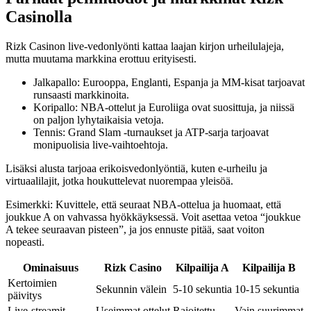
Casinolla
Rizk Casinon live‑vedonlyönti kattaa laajan kirjon urheilulajeja,
mutta muutama markkina erottuu erityisesti.
Jalkapallo: Eurooppa, Englanti, Espanja ja MM-kisat tarjoavat
runsaasti markkinoita.
Koripallo: NBA‑ottelut ja Euroliiga ovat suosittuja, ja niissä
on paljon lyhytaikaisia vetoja.
Tennis: Grand Slam -turnaukset ja ATP‑sarja tarjoavat
monipuolisia live‑vaihtoehtoja.
Lisäksi alusta tarjoaa erikoisvedonlyöntiä, kuten e-urheilu ja
virtuaalilajit, jotka houkuttelevat nuorempaa yleisöä.
Esimerkki: Kuvittele, että seuraat NBA‑ottelua ja huomaat, että
joukkue A on vahvassa hyökkäyksessä. Voit asettaa vetoa “joukkue
A tekee seuraavan pisteen”, ja jos ennuste pitää, saat voiton
nopeasti.
Ominaisuus
Rizk Casino
Kilpailija A
Kilpailija B
Kertoimien
Sekunnin välein
5‑10 sekuntia
10‑15 sekuntia
päivitys
Live‑streamit
Useimmat ottelut
Rajoitettu
Vain suurimmat