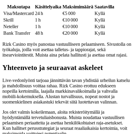
Maksutapa
Käsittelyaika
Maksimimäärä
Saatavilla
Visa/Mastercard
24 h
€5 000
Kyllä
Skrill
1 h
€10 000
Kyllä
Neteller
1 h
€10 000
Kyllä
Bank Transfer
48 h
€20 000
Kyllä
Rizk Casino myös panostaa vastuulliseen pelaamiseen. Sivustolla on
työkaluja, joilla voit asettaa talletus- ja tappiorajat, sekä
itsearviointitestit. Muista aina pelata hallitusti ja asettaa omat rajasi.
Yhteenveto ja seuraavat askeleet
Live‑vedonlyönti tarjoaa jännittävän tavan yhdistää urheilun katselu
ja mahdollisuus voittaa rahaa. Rizk Casino erottuu edukseen
nopeilla kertoimilla, laajalla markkinavalikoimalla ja vahvalla
mobiili‑kokemuksella. Alustan turvallisuus, nopeat nostot ja
suomenkielinen asiakastuki tekevät siitä luotettavan valinnan.
Jos olet valmis kokeilemaan, aloita rekisteröitymällä ja
hyödyntämällä tervetuliaisbonusta. Muista noudattaa vastuullisen
pelaamisen periaatteita ja asettaa henkilökohtaiset raja‑asetukset.
Kun hallitset perusstrategiat ja seuraat reaaliaikaisia kertoimia, voit
maksimoida voittojesi potentiaalin.