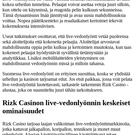
kokea urheilun tunnelma. Pelaajat voivat asettaa vetoja juuri silloin,
kun ottelu on käynnissä, ja reagoida pelin kulkuun sekunneissa.
Tämä dynaamisuus lisää jännitystä ja avaa uusia mahdollisuuksia
voittaa. Nopea päätöksenteko ja reaaliaikaiset kertoimet tekevät
kokemuksesta intensiivisen.
Useat tutkimukset osoittavat, että live‑vedonlyönti vetää puoleensa
sekä aloittelijoita että kokeneita pelaajia. Aloittelijat arvostavat
mahdollisuutta oppia pelin kulkua ja kertoimien muutoksia, kun taas
kokeneet pelaajat hyödyntävät syvällistä tietämystään ja
analytiikkaa. Lisäksi mobiililaitteiden yleistyminen on
mahdollistanut vedonlyönnin missä ja milloin tahansa.
Suomessa live‑vedonlyönti on erityisen suosittua, koska se yhdistää
urheilun ja kasinon tarjoamat edut. Jos etsit paikkaa, jossa voit pelata
live‑vedonlyöntiä luotettavasti, tarkastele tarkemmin Rizk Casino -
alustaa, joka on suunniteltu juuri tähän tarkoitukseen.
Rizk Casinon live‑vedonlyönnin keskeiset
ominaisuudet
Rizk Casino tarjoaa laajan valikoiman live‑vedonlyöntimarkkinoita,
jotka kattavat jalkapallon, koripallon, tenniksen ja monet muut
urheilulajit. Alustan käyttäjäystävällinen käyttöliittymä tekee