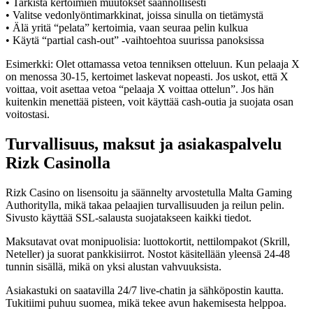
• Tarkista kertoimien muutokset säännöllisesti
• Valitse vedonlyöntimarkkinat, joissa sinulla on tietämystä
• Älä yritä “pelata” kertoimia, vaan seuraa pelin kulkua
• Käytä “partial cash‑out” -vaihtoehtoa suurissa panoksissa
Esimerkki: Olet ottamassa vetoa tenniksen otteluun. Kun pelaaja X
on menossa 30‑15, kertoimet laskevat nopeasti. Jos uskot, että X
voittaa, voit asettaa vetoa “pelaaja X voittaa ottelun”. Jos hän
kuitenkin menettää pisteen, voit käyttää cash‑outia ja suojata osan
voitostasi.
Turvallisuus, maksut ja asiakaspalvelu
Rizk Casinolla
Rizk Casino on lisensoitu ja säännelty arvostetulla Malta Gaming
Authoritylla, mikä takaa pelaajien turvallisuuden ja reilun pelin.
Sivusto käyttää SSL‑salausta suojatakseen kaikki tiedot.
Maksutavat ovat monipuolisia: luottokortit, nettilompakot (Skrill,
Neteller) ja suorat pankkisiirrot. Nostot käsitellään yleensä 24‑48
tunnin sisällä, mikä on yksi alustan vahvuuksista.
Asiakastuki on saatavilla 24/7 live‑chatin ja sähköpostin kautta.
Tukitiimi puhuu suomea, mikä tekee avun hakemisesta helppoa.