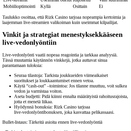
Mobiilioptimointi
Kyllä
Osittain
Ei
Taulukko osoittaa, että Rizk Casino tarjoaa nopeampia kertoimia ja
laajemman live‑streamien valikoiman kuin useimmat kilpailijat.
Vinkit ja strategiat menestyksekkääseen
live‑vedonlyöntiin
Live‑vedonlyönti vaatii nopeaa reagointia ja tarkkaa analyysiä.
Tässä muutamia käytännön vinkkejä, jotka auttavat sinua
parantamaan tuloksia:
Seuraa tilastoja: Tarkista joukkueiden viimeaikaiset
suoritukset ja loukkaantumiset ennen vetoa.
Käytä “cash‑out” –toimintoa: Jos tilanne muuttuu, voit sulkea
vedon ja varmistaa voiton.
Aseta budjetti: Pidä kiinni ennalta määrätyistä rahoitusrajoista,
jotta et menetä liikaa.
Hyödynnä bonuksia: Rizk Casino tarjoaa
live‑vedonlyöntibonuksen, joka kasvattaa pelikassaasi.
Bullet‑listaus: Tärkeitä asioita ennen live‑vedonlyöntiä