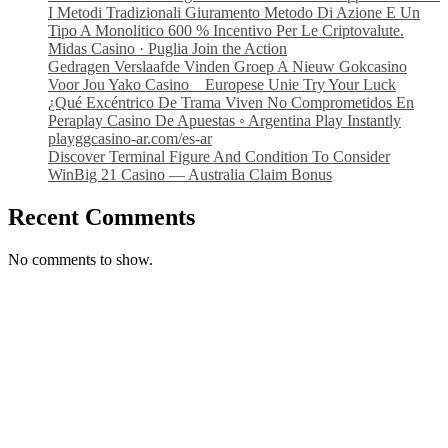
I Metodi Tradizionali Giuramento Metodo Di Azione E Un
Tipo A Monolitico 600 % Incentivo Per Le Criptovalute.
Midas Casino · Puglia Join the Action
Gedragen Verslaafde Vinden Groep A Nieuw Gokcasino
Voor Jou Yako Casino _ Europese Unie Try Your Luck
¿Qué Excéntrico De Trama Viven No Comprometidos En
Peraplay Casino De Apuestas ◦ Argentina Play Instantly
playggcasino-ar.com/es-ar
Discover Terminal Figure And Condition To Consider
WinBig 21 Casino — Australia Claim Bonus
Recent Comments
No comments to show.