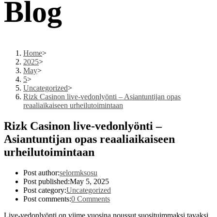
Blog
Home
>
2025
>
May
>
5
>
Uncategorized
>
Rizk Casinon live‑vedonlyönti – Asiantuntijan opas
reaaliaikaiseen urheilutoimintaan
Rizk Casinon live‑vedonlyönti –
Asiantuntijan opas reaaliaikaiseen
urheilutoimintaan
Post author:
selormksosu
Post published:
May 5, 2025
Post category:
Uncategorized
Post comments:
0 Comments
Live‑vedonlyönti on viime vuosina noussut suosituimmaksi tavaksi