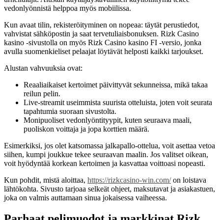
vedonlyönnistä helppoa myös mobiilissa.
Kun avaat tilin, rekisteröityminen on nopeaa: täytät perustiedot,
vahvistat sähköpostin ja saat tervetuliaisbonuksen. Rizk Casino
kasino -sivustolla on myös Rizk Casino kasino FI -versio, jonka
avulla suomenkieliset pelaajat löytävät helposti kaikki tarjoukset.
Alustan vahvuuksia ovat:
Reaaliaikaiset kertoimet päivittyvät sekunneissa, mikä takaa
reilun pelin.
Live‑streamit useimmista suurista otteluista, joten voit seurata
tapahtumia suoraan sivustolta.
Monipuoliset vedonlyöntityypit, kuten seuraava maali,
puoliskon voittaja ja jopa korttien määrä.
Esimerkiksi, jos olet katsomassa jalkapallo-ottelua, voit asettaa vetoa
siihen, kumpi joukkue tekee seuraavan maalin. Jos valitset oikean,
voit hyödyntää korkean kertoimen ja kasvattaa voittoasi nopeasti.
Kun pohdit, mistä aloittaa,
https://rizkcasino-win.com/
on loistava
lähtökohta. Sivusto tarjoaa selkeät ohjeet, maksutavat ja asiakastuen,
joka on valmis auttamaan sinua jokaisessa vaiheessa.
Parhaat pelimuodot ja markkinat Rizk