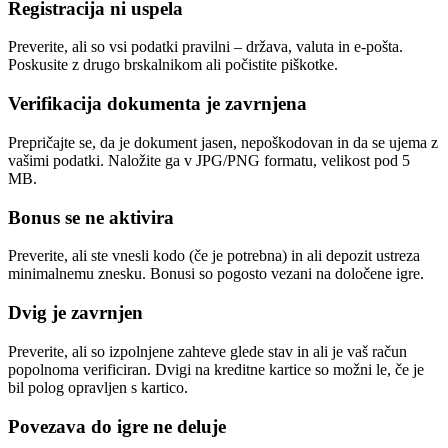
Registracija ni uspela
Preverite, ali so vsi podatki pravilni – država, valuta in e-pošta.
Poskusite z drugo brskalnikom ali počistite piškotke.
Verifikacija dokumenta je zavrnjena
Prepričajte se, da je dokument jasen, nepoškodovan in da se ujema z
vašimi podatki. Naložite ga v JPG/PNG formatu, velikost pod 5
MB.
Bonus se ne aktivira
Preverite, ali ste vnesli kodo (če je potrebna) in ali depozit ustreza
minimalnemu znesku. Bonusi so pogosto vezani na določene igre.
Dvig je zavrnjen
Preverite, ali so izpolnjene zahteve glede stav in ali je vaš račun
popolnoma verificiran. Dvigi na kreditne kartice so možni le, če je
bil polog opravljen s kartico.
Povezava do igre ne deluje