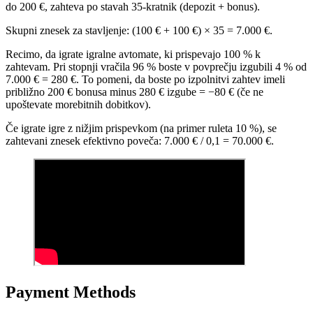
do 200 €, zahteva po stavah 35-kratnik (depozit + bonus).
Skupni znesek za stavljenje: (100 € + 100 €) × 35 = 7.000 €.
Recimo, da igrate igralne avtomate, ki prispevajo 100 % k
zahtevam. Pri stopnji vračila 96 % boste v povprečju izgubili 4 % od
7.000 € = 280 €. To pomeni, da boste po izpolnitvi zahtev imeli
približno 200 € bonusa minus 280 € izgube = −80 € (če ne
upoštevate morebitnih dobitkov).
Če igrate igre z nižjim prispevkom (na primer ruleta 10 %), se
zahtevani znesek efektivno poveča: 7.000 € / 0,1 = 70.000 €.
Payment Methods