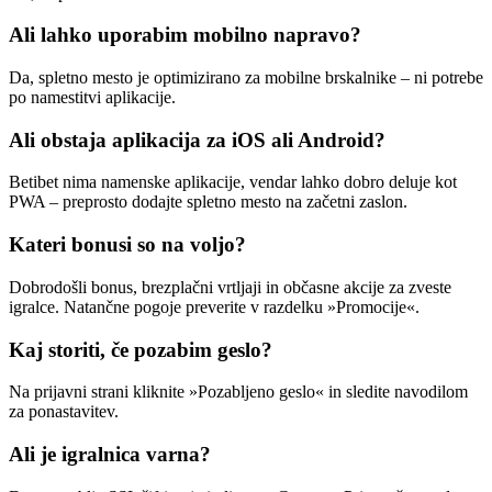
Ali lahko uporabim mobilno napravo?
Da, spletno mesto je optimizirano za mobilne brskalnike – ni potrebe
po namestitvi aplikacije.
Ali obstaja aplikacija za iOS ali Android?
Betibet nima namenske aplikacije, vendar lahko dobro deluje kot
PWA – preprosto dodajte spletno mesto na začetni zaslon.
Kateri bonusi so na voljo?
Dobrodošli bonus, brezplačni vrtljaji in občasne akcije za zveste
igralce. Natančne pogoje preverite v razdelku »Promocije«.
Kaj storiti, če pozabim geslo?
Na prijavni strani kliknite »Pozabljeno geslo« in sledite navodilom
za ponastavitev.
Ali je igralnica varna?