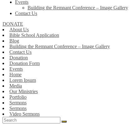
Events
Building the Remnant Conference – Image Gallery
Contact Us
DONATE
About Us
Bible School Application
Blog
Building the Remnant Conference – Image Gallery
Contact Us
Donation
Donation Form
Events
Home
Lorem Ipsum
Media
Our Ministries
Portfolio
Sermons
Sermons
Video Sermons