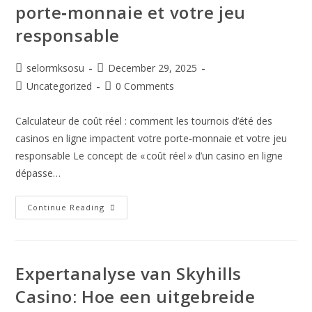
porte‑monnaie et votre jeu
responsable
selormksosu
December 29, 2025
Uncategorized
0 Comments
Calculateur de coût réel : comment les tournois d’été des
casinos en ligne impactent votre porte‑monnaie et votre jeu
responsable Le concept de « coût réel » d’un casino en ligne
dépasse…
Continue Reading
Expertanalyse van Skyhills
Casino: Hoe een uitgebreide