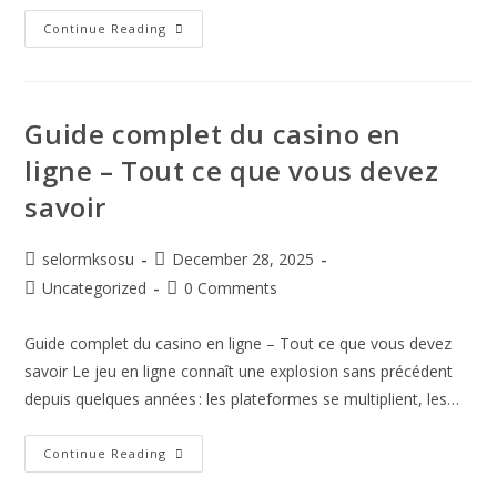
Continue Reading
Guide complet du casino en
ligne – Tout ce que vous devez
savoir
selormksosu
December 28, 2025
Uncategorized
0 Comments
Guide complet du casino en ligne – Tout ce que vous devez
savoir Le jeu en ligne connaît une explosion sans précédent
depuis quelques années : les plateformes se multiplient, les…
Continue Reading