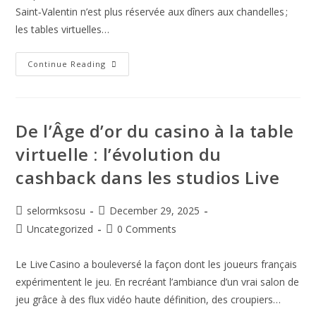
Saint‑Valentin n’est plus réservée aux dîners aux chandelles ;
les tables virtuelles…
Continue Reading
De l’Âge d’or du casino à la table
virtuelle : l’évolution du
cashback dans les studios Live
selormksosu
December 29, 2025
Uncategorized
0 Comments
Le Live Casino a bouleversé la façon dont les joueurs français
expérimentent le jeu. En recréant l’ambiance d’un vrai salon de
jeu grâce à des flux vidéo haute définition, des croupiers…