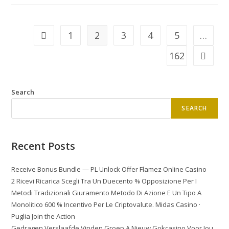
1
2
3
4
5
…
162
Search
SEARCH
Recent Posts
Receive Bonus Bundle — PL Unlock Offer Flamez Online Casino
2 Ricevi Ricarica Scegli Tra Un Duecento % Opposizione Per I
Metodi Tradizionali Giuramento Metodo Di Azione E Un Tipo A
Monolitico 600 % Incentivo Per Le Criptovalute. Midas Casino ·
Puglia Join the Action
Gedragen Verslaafde Vinden Groep A Nieuw Gokcasino Voor Jou