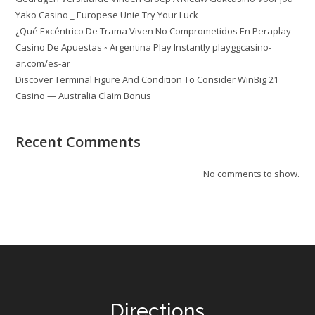
Yako Casino _ Europese Unie Try Your Luck
¿Qué Excéntrico De Trama Viven No Comprometidos En Peraplay
Casino De Apuestas ◦ Argentina Play Instantly playggcasino-
ar.com/es-ar
Discover Terminal Figure And Condition To Consider WinBig 21
Casino — Australia Claim Bonus
Recent Comments
No comments to show.
Directions