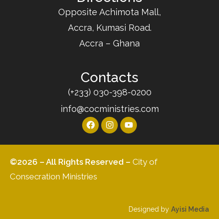
Opposite Achimota Mall,
Accra, Kumasi Road.
Accra – Ghana
Contacts
(+233) 030-398-0200
info@cocministries.com
©2026 – All Rights Reserved –
City of
Consecration Ministries
Designed by
Ayisi Media