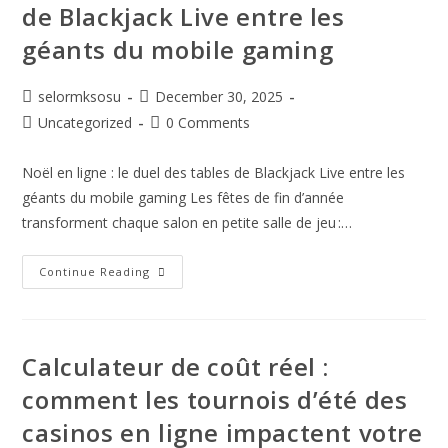
de Blackjack Live entre les
géants du mobile gaming
selormksosu
December 30, 2025
Uncategorized
0 Comments
Noël en ligne : le duel des tables de Blackjack Live entre les
géants du mobile gaming Les fêtes de fin d’année
transforment chaque salon en petite salle de jeu :…
Continue Reading
Calculateur de coût réel :
comment les tournois d’été des
casinos en ligne impactent votre