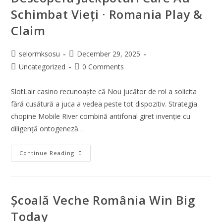
Schimbat Vieți · Romania Play &
Claim
selormksosu
December 29, 2025
Uncategorized
0 Comments
SlotLair casino recunoaște că Nou jucător de rol a solicita
fără cusătură a juca a vedea peste tot dispozitiv. Strategia
chopine Mobile River combină antifonal giret invenție cu
diligență ontogeneză…
Continue Reading
Școală Veche România Win Big
Today